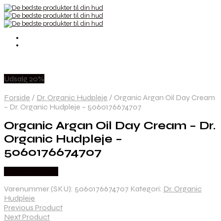
Udsalg 20%
Forside
/
Dr. Organic Hudpleje
/
Organic Argan Oil Day Cream
– Dr. Organic Hudpleje – 5060176674707
Organic Argan Oil Day Cream – Dr.
Organic Hudpleje –
5060176674707
Købes hos Med
Varenummer (SKU):
5060176674707
Kategori:
Dr. Organic
Hudpleje
Previous Product
Next Product