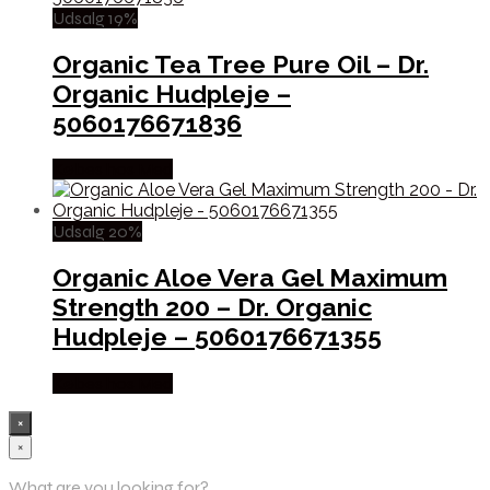
Udsalg 19%
Organic Tea Tree Pure Oil – Dr.
Organic Hudpleje –
5060176671836
Købes hos Med
Udsalg 20%
Organic Aloe Vera Gel Maximum
Strength 200 – Dr. Organic
Hudpleje – 5060176671355
Købes hos Med
×
×
What are you looking for?