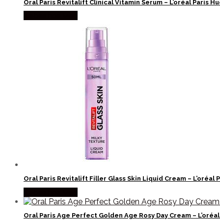
Oral Paris Revitalift Clinical Vitamin Serum – L’oréal Paris
Købes hos Med
Oral Paris Revitalift Filler Glass Skin Liquid Cream – L’oréa
Købes hos Med
Oral Paris Age Perfect Golden Age Rosy Day Cream – L’oréal