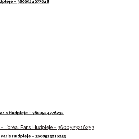
 Hudpleje – 3600524077648
l Paris Hudpleje – 3600524276232
 Paris Hudpleje – 3600523216253