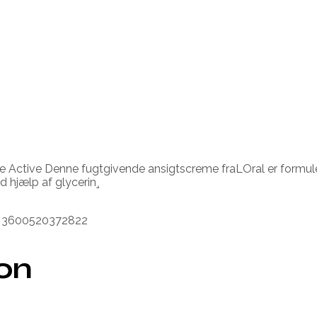
ple Active Denne fugtgivende ansigtscreme fraLOral er formu
ed hjælp af glycerin¸
mb 3600520372822
ion