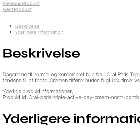
Previous Product
Next Product
Beskrivelse
Yderligere information
Beskrivelse
Dagcreme til normal og kombineret hud fra LOral Paris Tri
tendens til, at fedte¸ Cremen tilfører huden fugt i 24 timer v
Yderlige produktinformationer¸
Produkt id¸ Oral-paris-triple-active-day-cream-norm-co
Yderligere informat