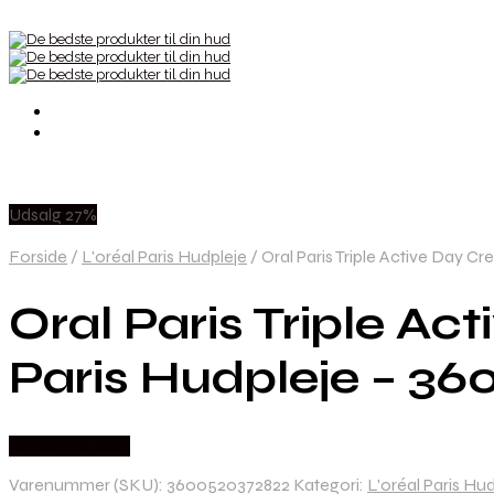
Udsalg 27%
Forside
/
L'oréal Paris Hudpleje
/
Oral Paris Triple Active Day 
Oral Paris Triple A
Paris Hudpleje – 3
Købes hos Med
Varenummer (SKU):
3600520372822
Kategori:
L'oréal Paris Hu