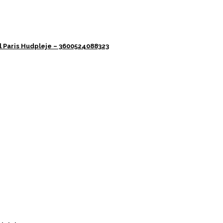
al Paris Hudpleje – 3600524088323