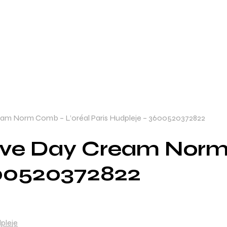
Cream Norm Comb – L’oréal Paris Hudpleje – 3600520372822
ctive Day Cream Nor
600520372822
dpleje