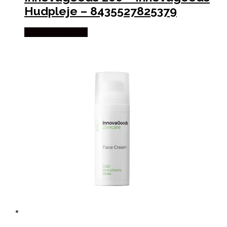
Hudpleje – 8435527825379
Købes hos Jepjep