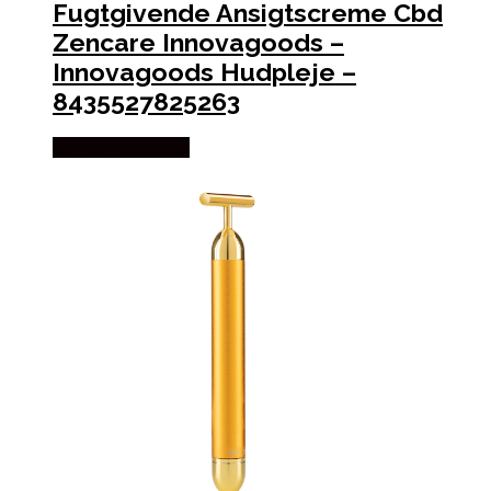
Fugtgivende Ansigtscreme Cbd
Zencare Innovagoods –
Innovagoods Hudpleje –
8435527825263
Købes hos Jepjep