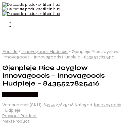
Forside
/
Innovagoods Hudpleje
/
Øjenpleje Rice Joyglow
Innovagoods – Innovagoods Hudpleje – 8435527825416
Øjenpleje Rice Joyglow
Innovagoods – Innovagoods
Hudpleje – 8435527825416
Købes hos Jepjep
Varenummer (SKU):
8435527825416
Kategori:
Innovagoods
Hudpleje
Previous Product
Next Product