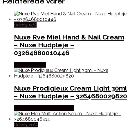
Relaterede varer
Udsalg 15%
Nuxe Rve Miel Hand & Nail Cream
– Nuxe Hudpleje –
03264680010446
Købes hos Med
Nuxe Prodigieux Cream Light 30ml
– Nuxe Hudpleje – 3264680029820
Købes hos Ren-velvaereshop
Udsalg 20%