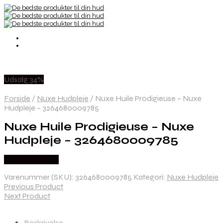
Udsalg 34%
Forside
/
Nuxe Hudpleje
/
Nuxe Huile Prodigieuse – Nuxe
Hudpleje – 3264680009785
Nuxe Huile Prodigieuse – Nuxe
Hudpleje – 3264680009785
Købes hos Med
Varenummer (SKU):
3264680009785
Kategori:
Nuxe Hudpleje
Previous Product
Next Product
Beskrivelse