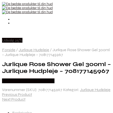
Udsalg 25%
Forside
/
Jurlique Hudpleje
/
Jurlique Rose Shower Gel 300ml
– Jurlique Hudpleje – 708177145967
Jurlique Rose Shower Gel 300ml –
Jurlique Hudpleje – 708177145967
Købes hos Ren-velvaereshop
Varenummer (SKU):
708177145967
Kategori:
Jurlique Hudpleje
Previous Product
Next Product
Beskrivelse