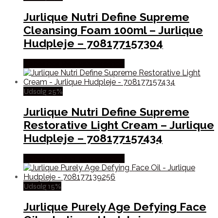
Jurlique Nutri Define Supreme
Cleansing Foam 100ml – Jurlique
Hudpleje – 708177157304
Købes hos Ren-velvaereshop
Udsalg 25%
Jurlique Nutri Define Supreme
Restorative Light Cream – Jurlique
Hudpleje – 708177157434
Købes hos Ren-velvaereshop
Udsalg 15%
Jurlique Purely Age Defying Face