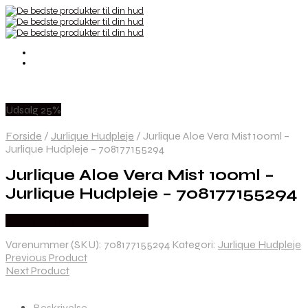
Udsalg 25%
Forside
/
Jurlique Hudpleje
/
Jurlique Aloe Vera Mist 100ml –
Jurlique Hudpleje – 708177155294
Jurlique Aloe Vera Mist 100ml –
Jurlique Hudpleje – 708177155294
Købes hos Ren-velvaereshop
Varenummer (SKU):
708177155294
Kategori:
Jurlique Hudpleje
Previous Product
Next Product
Beskrivelse