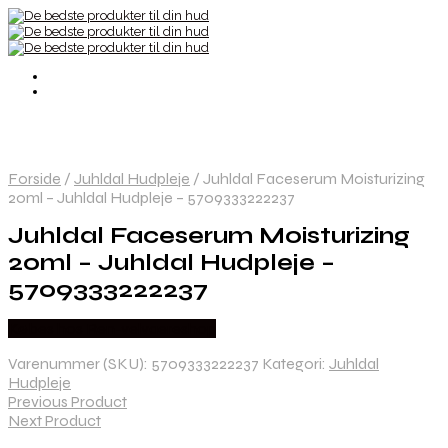
Forside
/
Juhldal Hudpleje
/
Juhldal Faceserum Moisturizing
20ml – Juhldal Hudpleje – 5709333222237
Juhldal Faceserum Moisturizing
20ml – Juhldal Hudpleje –
5709333222237
Købes hos Ren-velvaereshop
Varenummer (SKU):
5709333222237
Kategori:
Juhldal
Hudpleje
Previous Product
Next Product