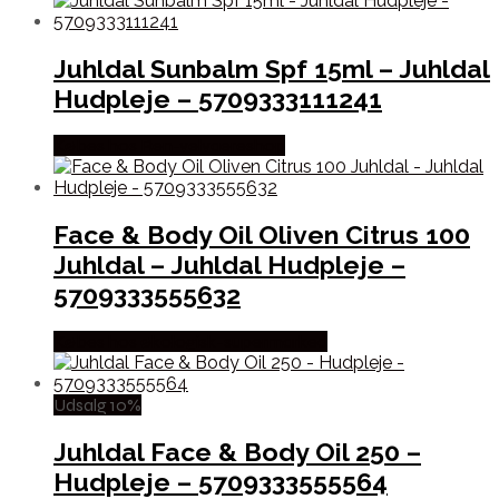
Juhldal Sunbalm Spf 15ml – Juhldal
Hudpleje – 5709333111241
Købes hos Ren-velvaereshop
Face & Body Oil Oliven Citrus 100
Juhldal – Juhldal Hudpleje –
5709333555632
Købes hos økologisk-supermarked
Udsalg 10%
Juhldal Face & Body Oil 250 –
Hudpleje – 5709333555564