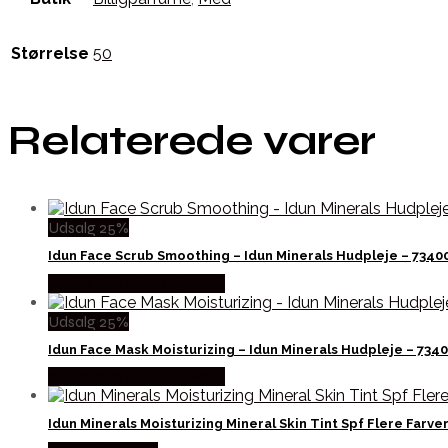
Størrelse
50
Relaterede varer
Udsalg 25%
Idun Face Scrub Smoothing – Idun Minerals Hudpleje – 7340
Købes hos Duft Og Natur
Udsalg 25%
Idun Face Mask Moisturizing – Idun Minerals Hudpleje – 734
Købes hos Duft Og Natur
Idun Minerals Moisturizing Mineral Skin Tint Spf Flere Farv