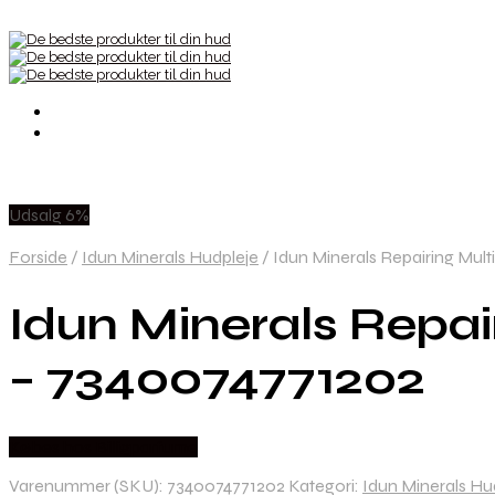
Udsalg 6%
Forside
/
Idun Minerals Hudpleje
/
Idun Minerals Repairing Mult
Idun Minerals Repai
– 7340074771202
Købes hos Billigparfume
Varenummer (SKU):
7340074771202
Kategori:
Idun Minerals Hu