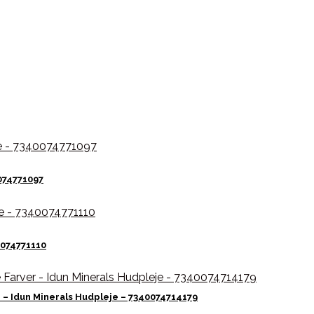
074771097
0074771110
er – Idun Minerals Hudpleje – 7340074714179