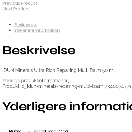
Previous Product
Next Product
Beskrivelse
Yderligere information
Beskrivelse
IDUN Minerals Ultra Rich Repairing Multi Balm 50 ml
Yderlige produktinformationer¸
Produkt id¸ Idun-minerals-repairing-multi-balm 734007477
Yderligere informat
Butik
Billigparfume
,
Med