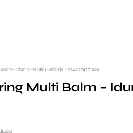
i Balm – Idun Minerals Hudpleje – 7340074771202
ring Multi Balm – Id
dpleje