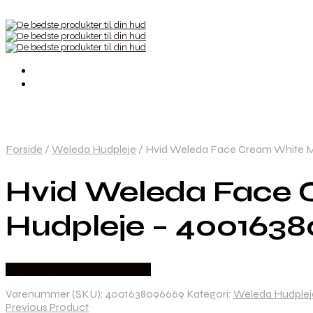
Forside
/
Weleda Hudpleje
/
Hvid Weleda Face Cream White M
Hvid Weleda Face 
Hudpleje – 400163
Købes hos Ren-velvaereshop
Varenummer (SKU):
4001638096669
Kategori:
Weleda Hudplej
Previous Product