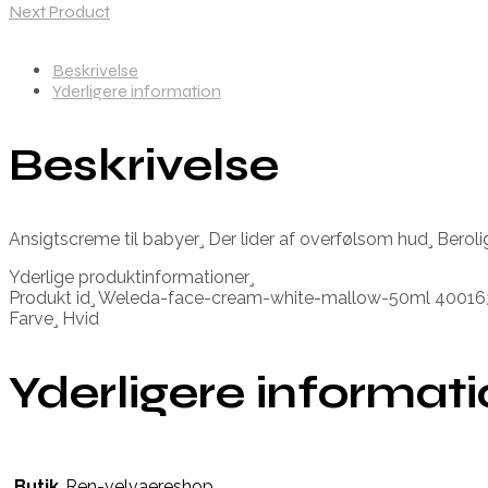
Next Product
Beskrivelse
Yderligere information
Beskrivelse
Ansigtscreme til babyer¸ Der lider af overfølsom hud¸ Bero
Yderlige produktinformationer¸
Produkt id¸ Weleda-face-cream-white-mallow-50ml 400
Farve¸ Hvid
Yderligere informat
Butik
Ren-velvaereshop