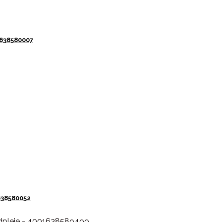
1638580007
638580052