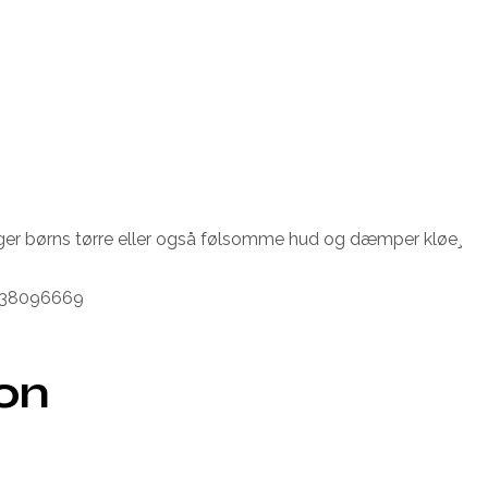
liger børns tørre eller også følsomme hud og dæmper kløe¸
1638096669
ion