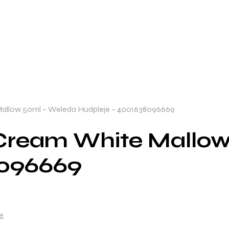
allow 50ml – Weleda Hudpleje – 4001638096669
Cream White Mallow
8096669
e