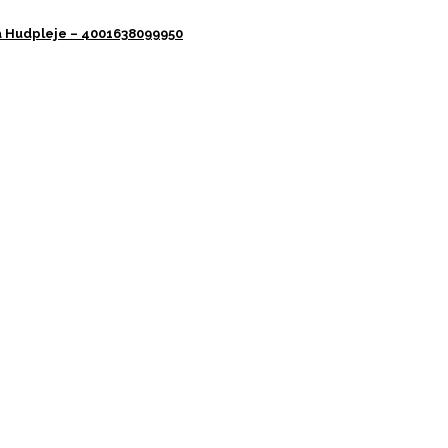
a Hudpleje – 4001638099950