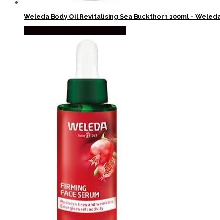
Weleda Body Oil Revitalising Sea Buckthorn 100ml – Weled
Købes hos Ren-velvaereshop