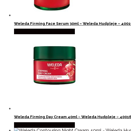
Weleda Firming Face Serum 30ml – Weleda Hudpleje – 400
Købes hos Ren-velvaereshop
Weleda Firming Day Cream 40ml – Weleda Hudpleje – 4001
Købes hos Ren-velvaereshop