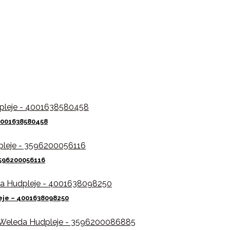
4001638580458
3596200056116
eje – 4001638098250