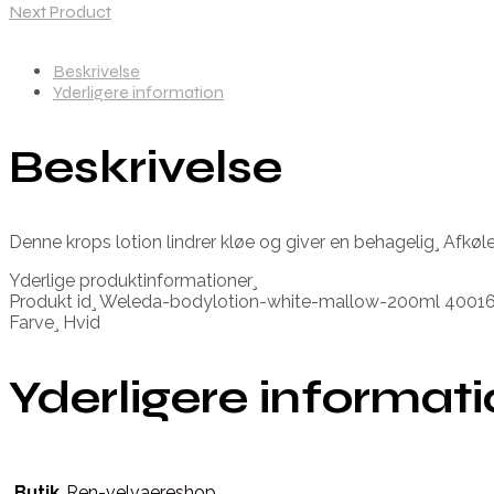
Next Product
Beskrivelse
Yderligere information
Beskrivelse
Denne krops lotion lindrer kløe og giver en behagelig¸ Afk
Yderlige produktinformationer¸
Produkt id¸ Weleda-bodylotion-white-mallow-200ml 400
Farve¸ Hvid
Yderligere informat
Butik
Ren-velvaereshop