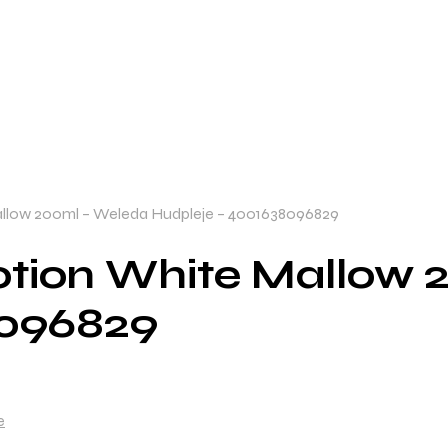
llow 200ml – Weleda Hudpleje – 4001638096829
otion White Mallow 
8096829
e