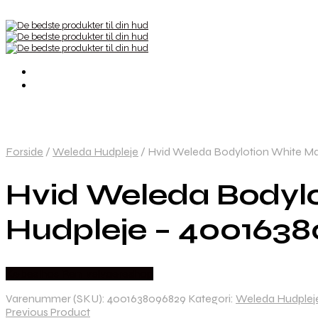
Forside
/
Weleda Hudpleje
/
Hvid Weleda Bodylotion White Ma
Hvid Weleda Bodyl
Hudpleje – 400163
Købes hos Ren-velvaereshop
Varenummer (SKU):
4001638096829
Kategori:
Weleda Hudplej
Previous Product