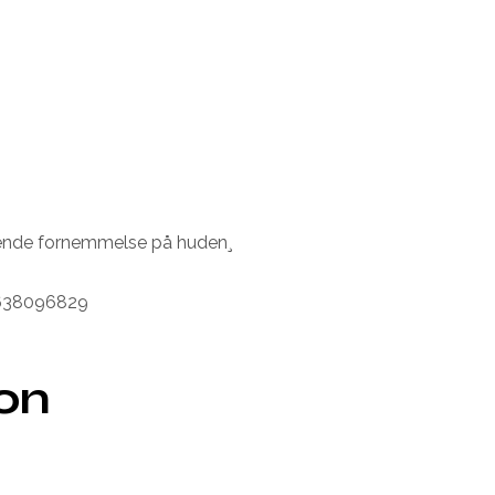
ølende fornemmelse på huden¸
1638096829
ion