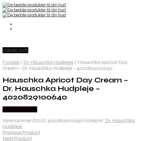
Udsalg 30%
Forside
/
Dr. Hauschka Hudpleje
/
Hauschka Apricot Day
Cream – Dr. Hauschka Hudpleje – 4020829100640
Hauschka Apricot Day Cream –
Dr. Hauschka Hudpleje –
4020829100640
Købes hos Med
Varenummer (SKU):
4020829100640
Kategori:
Dr. Hauschka
Hudpleje
Previous Product
Next Product