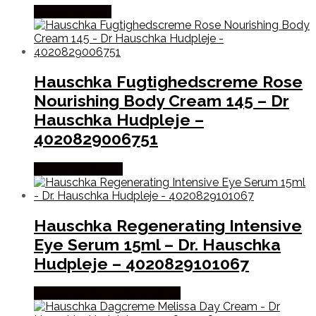
Købes hos Med
Hauschka Fugtighedscreme Rose
Nourishing Body Cream 145 – Dr
Hauschka Hudpleje –
4020829006751
Købes hos Gucca
Hauschka Regenerating Intensive
Eye Serum 15ml – Dr. Hauschka
Hudpleje – 4020829101067
Købes hos Ren-velvaereshop