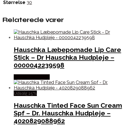
Størrelse
30
Relaterede varer
Hauschka Læbepomade Lip Care
Stick – Dr Hauschka Hudpleje –
0000042239598
Købes hos Gucca
Udsalg 25%
Hauschka Tinted Face Sun Cream
Spf – Dr. Hauschka Hudpleje –
4020829088962