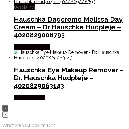
Udsalg 11%
Hauschka Dagcreme Melissa Day
Cream – Dr Hauschka Hudpleje –
4020829008793
Købes hos Gucca
Hauschka Eye Makeup Remover –
Dr. Hauschka Hudpleje –
4020829063143
Købes hos Med
×
×
What are you looking for?