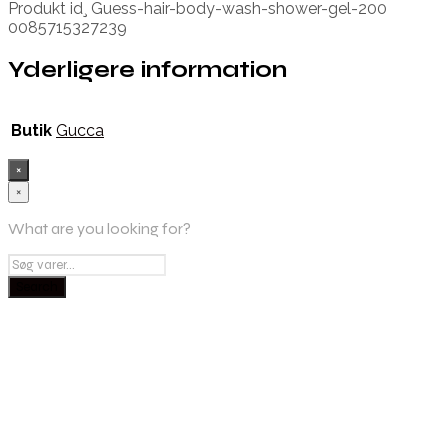
Produkt id¸ Guess-hair-body-wash-shower-gel-200
0085715327239
Yderligere information
Butik
Gucca
×
×
What are you looking for?