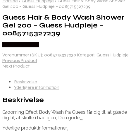
Forside
/
Guess Hudpleje
/
Guess Hair & Body Wash Shower
Gel 200 – Guess Hudpleje – 0085715327239
Guess Hair & Body Wash Shower
Gel 200 – Guess Hudpleje –
0085715327239
Købes hos Gucca
Varenummer (SKU):
0085715327239
Kategori:
Guess Hudpleje
Previous Product
Next Product
Beskrivelse
Yderligere information
Beskrivelse
Grooming Effect Body Wash fra Guess får dig til, at glæde
dig til, at skulle i bad igen¸ Den gode¸¸¸
Yderlige produktinformationer¸