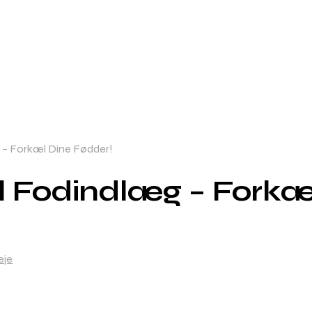
– Forkæl Dine Fødder!
 Fodindlæg – Forkæl
eje