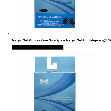
Magic Gel Gloves One Size 1pk – Magic Gel Hudpleje – 4710
Købes hos Ren-velvaereshop