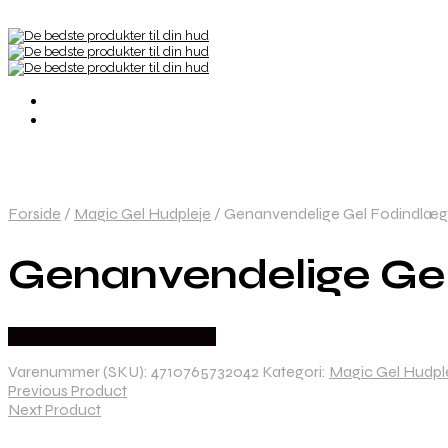
Forside
/
Magic Gel Hudpleje
/
Genanvendelige Gel Fodindlæg 
Genanvendelige Gel
Købes hos Ren-velvaereshop
Varenummer (SKU):
4710765732042
Kategori:
Magic Gel Hudpl
Previous Product
Next Product