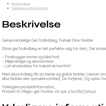
Beskrivelse
Yderligere information
Beskrivelse
Genanvendelige Gel Fodindlæg¸ Forkæl Dine Fødder
Disse gel fodindlæg er det perfekte valg for dem¸ Der ønsker
– Forebygger revner og hård hud
– Miljøvenlige og økonomiske
– Let anvendelse for maksimal komfort
Med disse indlæg får du bløde og glatte fødder¸ Uanset om du
dine fødder den opmærksomhed¸ De fortjener¸ Og oplev fo
Yderligere produktinformation¸
Produkt id¸ Magic-gel-footies-str-1pk 4710765732042