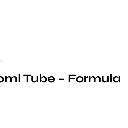
1
0ml Tube – Formula