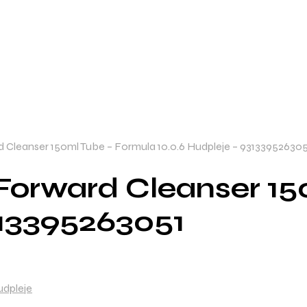
Cleanser 150ml Tube – Formula 10.0.6 Hudpleje – 931339526305
Forward Cleanser 15
313395263051
udpleje