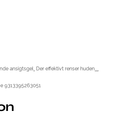
de ansigtsgel¸ Der effektivt renser huden¸¸¸
ube 9313395263051
ion