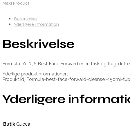
Next Product
Beskrivelse
Yderligere information
Beskrivelse
Formula 10¸ 0¸ 6 Best Face Forward er en frisk og frugtduften
Yderlige produktinformationer¸
Produkt id¸ Formula-best-face-forward-cleanser-150ml-t
Yderligere informat
Butik
Gucca