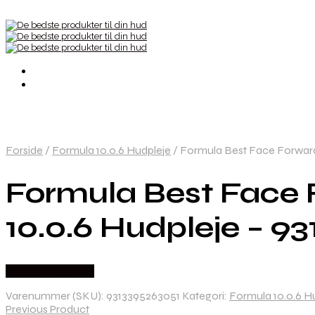
Forside
/
Formula 10.0.6 Hudpleje
/
Formula Best Face Forward 
Formula Best Face 
10.0.6 Hudpleje – 9
Købes hos Gucca
Varenummer (SKU):
9313395263051
Kategori:
Formula 10.0.6 H
Previous Product