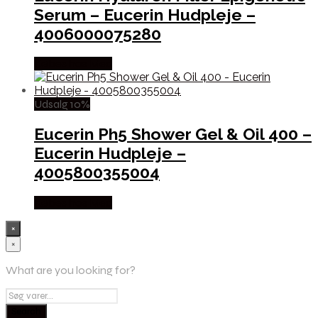
Serum – Eucerin Hudpleje –
4006000075280
Købes hos Med
Udsalg 10%
Eucerin Ph5 Shower Gel & Oil 400 –
Eucerin Hudpleje –
4005800355004
Købes hos Med
×
×
What are you looking for?