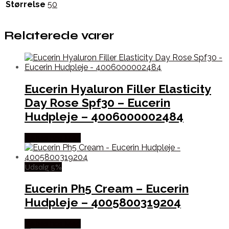
Størrelse
50
Relaterede varer
Eucerin Hyaluron Filler Elasticity
Day Rose Spf30 – Eucerin
Hudpleje – 4006000002484
Købes hos Med
Udsalg 5%
Eucerin Ph5 Cream – Eucerin
Hudpleje – 4005800319204
Købes hos Med