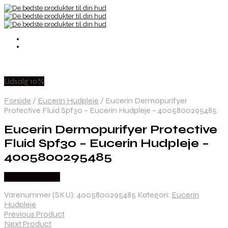
Udsalg 10%
Forside
/
Eucerin Hudpleje
/
Eucerin Dermopurifyer
Protective Fluid Spf30 – Eucerin Hudpleje – 4005800295485
Eucerin Dermopurifyer Protective
Fluid Spf30 – Eucerin Hudpleje –
4005800295485
Købes hos Med
Varenummer (SKU):
4005800295485
Kategori:
Eucerin
Hudpleje
Previous Product
Next Product