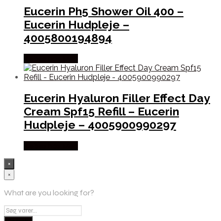
Eucerin Ph5 Shower Oil 400 –
Eucerin Hudpleje –
4005800194894
Købes hos Med
Eucerin Hyaluron Filler Effect Day
Cream Spf15 Refill – Eucerin
Hudpleje – 4005900990297
Købes hos Med
×
×
What are you looking for?