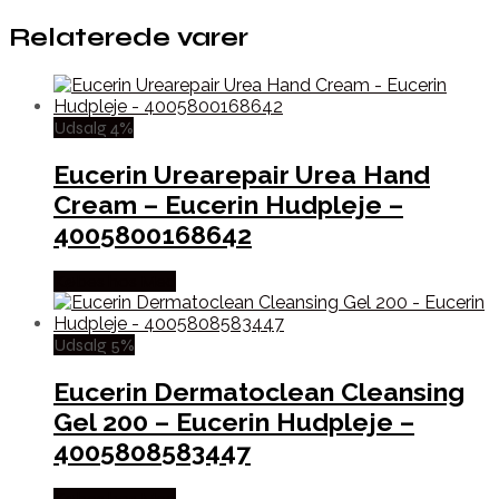
Relaterede varer
Udsalg 4%
Eucerin Urearepair Urea Hand
Cream – Eucerin Hudpleje –
4005800168642
Købes hos Med
Udsalg 5%
Eucerin Dermatoclean Cleansing
Gel 200 – Eucerin Hudpleje –
4005808583447
Købes hos Med