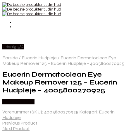
Udsalg 5%
Forside
/
Eucerin Hudpleje
/
Eucerin Dermatoclean Eye
Makeup Remover 125 – Eucerin Hudpleje – 4005800270925
Eucerin Dermatoclean Eye
Makeup Remover 125 – Eucerin
Hudpleje – 4005800270925
Købes hos Med
Varenummer (SKU):
4005800270925
Kategori:
Eucerin
Hudpleje
Previous Product
Next Product