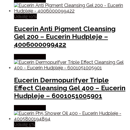
Udsalg 10%
Eucerin Anti Pigment Cleansing
Gel 200 – Eucerin Hudpleje –
4006000099422
Købes hos Med
Eucerin Dermopurifyer Triple
Effect Cleansing Gel 400 – Eucerin
Hudpleje – 6001051005901
Købes hos Med
Udsalg 5%