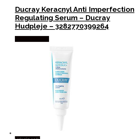
Ducray Keracnyl Anti Imperfection
Regulating Serum – Ducray
Hudpleje – 3282770399264
Købes hos Med