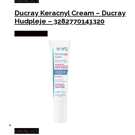
Udsalg 25%
Ducray Keracnyl Cream – Ducray
Hudpleje – 3282770141320
Købes hos Med
Udsalg 25%