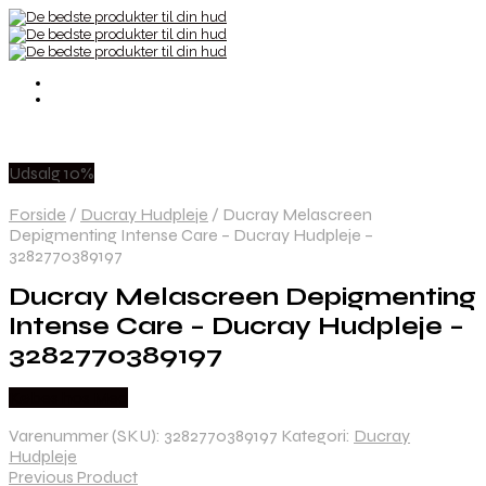
Udsalg 10%
Forside
/
Ducray Hudpleje
/
Ducray Melascreen
Depigmenting Intense Care – Ducray Hudpleje –
3282770389197
Ducray Melascreen Depigmenting
Intense Care – Ducray Hudpleje –
3282770389197
Købes hos Med
Varenummer (SKU):
3282770389197
Kategori:
Ducray
Hudpleje
Previous Product