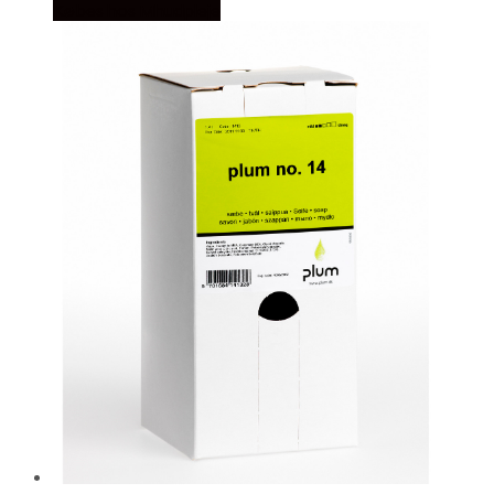
Købes hos Mhudpleje