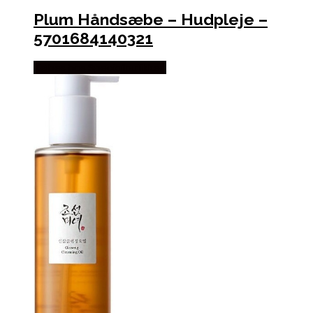
Plum Håndsæbe – Hudpleje –
5701684140321
Købes hos Specialbutikken