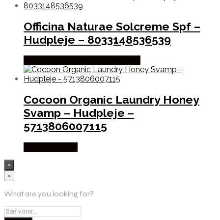
Officina Naturae Solcreme Spf –
Hudpleje – 8033148536539
Købes hos Organic Beauty Supply
Cocoon Organic Laundry Honey
Svamp – Hudpleje –
5713806007115
Købes hos Med
×
×
What are you looking for?