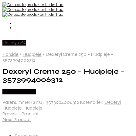
Udsalg 12%
Forside
/
Hudpleje
/
Dexeryl Creme 250 – Hudpleje –
3573994006312
Dexeryl Creme 250 – Hudpleje –
3573994006312
Købes hos Med
Varenummer (SKU):
3573994006312
Kategorier:
Dexeryl
Hudpleje
,
Hudpleje
Previous Product
Next Product
Beskrivelse