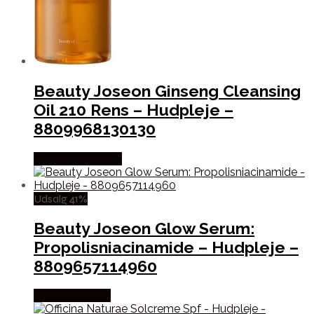
Beauty Joseon Ginseng Cleansing
Oil 210 Rens – Hudpleje –
8809968130130
Købes hos Gucca
Udsalg 41%
Beauty Joseon Glow Serum:
Propolisniacinamide – Hudpleje –
8809657114960
Købes hos Med