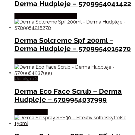
Derma Hudpleje – 5709954041422
Købes hos Ren-velvaereshop
Derma Solcreme Spf 200ml –
Derma Hudpleje – 5709954015270
Købes hos Ren-velvaereshop
Udsalg 10%
Derma Eco Face Scrub – Derma
Hudpleje – 5709954037999
Købes hos Med