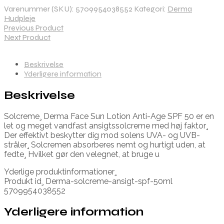
Varenummer (SKU):
5709954038552
Kategori:
Derma
Hudpleje
Previous Product
Next Product
Beskrivelse
Yderligere information
Beskrivelse
Solcreme¸ Derma Face Sun Lotion Anti-Age SPF 50 er en
let og meget vandfast ansigtssolcreme med høj faktor¸
Der effektivt beskytter dig mod solens UVA- og UVB-
stråler¸ Solcremen absorberes nemt og hurtigt uden, at
fedte¸ Hvilket gør den velegnet, at bruge u
Yderlige produktinformationer¸
Produkt id¸ Derma-solcreme-ansigt-spf-50ml
5709954038552
Yderligere information