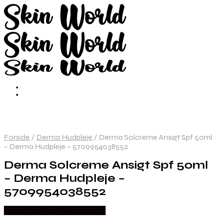
Forside
/
Derma Hudpleje
/
Derma Solcreme Ansigt Spf 50ml
– Derma Hudpleje – 5709954038552
Derma Solcreme Ansigt Spf 50ml
– Derma Hudpleje –
5709954038552
Købes hos Ren-velvaereshop