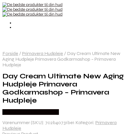
Forside
/
Primavera Hudpleje
/
Day Cream Ultimate New
Aging Hudpleje Primavera Godkarmashop – Primavera
Hudpleje
Day Cream Ultimate New Aging
Hudpleje Primavera
Godkarmashop – Primavera
Hudpleje
Købes hos Godkarmashop
Varenummer (SKU):
7c2b40731be1
Kategori:
Primavera
Hudpleje
Previous Product