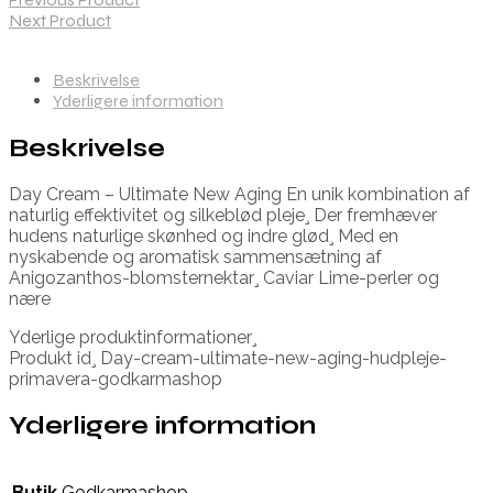
Next Product
Beskrivelse
Yderligere information
Beskrivelse
Day Cream – Ultimate New Aging En unik kombination af
naturlig effektivitet og silkeblød pleje¸ Der fremhæver
hudens naturlige skønhed og indre glød¸ Med en
nyskabende og aromatisk sammensætning af
Anigozanthos-blomsternektar¸ Caviar Lime-perler og
nære
Yderlige produktinformationer¸
Produkt id¸ Day-cream-ultimate-new-aging-hudpleje-
primavera-godkarmashop
Yderligere information
Butik
Godkarmashop