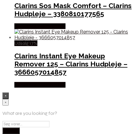
Clarins Sos Mask Comfort – Clarins
Hudpleje – 3380810177565
Købes hos Billigparfume
Udsalg 17%
Clarins Instant Eye Makeup
Remover 125 – Clarins Hudpleje –
3666057014857
Købes hos Billigparfume
×
×
What are you looking for?