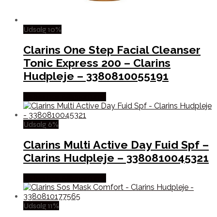
Udsalg 10%
Clarins One Step Facial Cleanser
Tonic Express 200 – Clarins
Hudpleje – 3380810055191
Købes hos Billigparfume
Udsalg 6%
Clarins Multi Active Day Fuid Spf –
Clarins Hudpleje – 3380810045321
Købes hos Billigparfume
Udsalg 11%