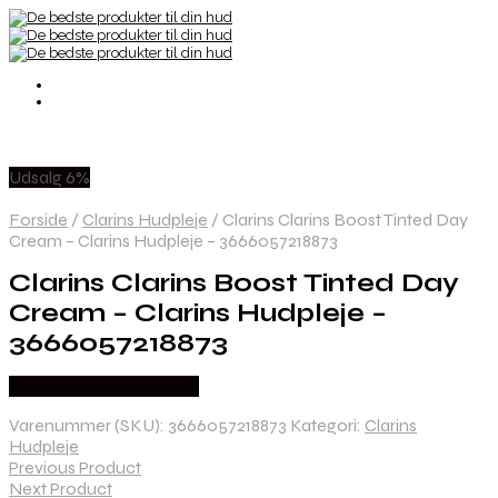
Udsalg 6%
Forside
/
Clarins Hudpleje
/
Clarins Clarins Boost Tinted Day
Cream – Clarins Hudpleje – 3666057218873
Clarins Clarins Boost Tinted Day
Cream – Clarins Hudpleje –
3666057218873
Købes hos Billigparfume
Varenummer (SKU):
3666057218873
Kategori:
Clarins
Hudpleje
Previous Product
Next Product