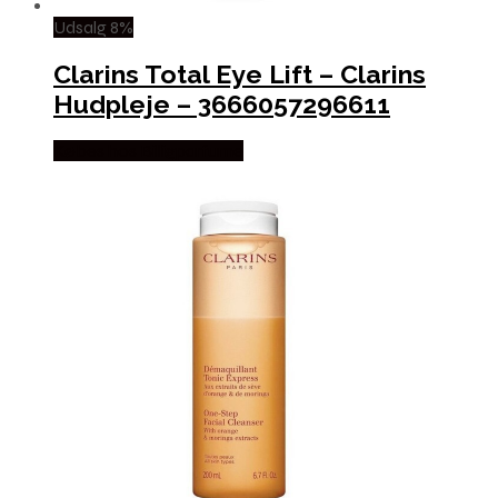
Udsalg 8%
Clarins Total Eye Lift – Clarins
Hudpleje – 3666057296611
Købes hos Billigparfume