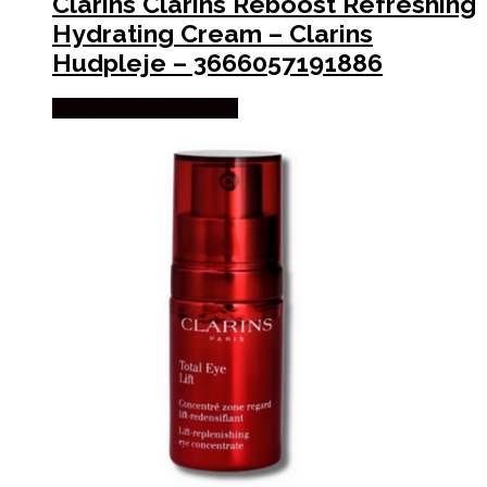
Clarins Clarins Reboost Refreshing
Hydrating Cream – Clarins
Hudpleje – 3666057191886
Købes hos Billigparfume