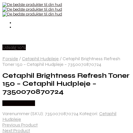
Udsalg 10%
Forside
/
Cetaphil Hudpleje
/
Cetaphil Brightness Refresh
Toner 150 – Cetaphil Hudpleje – 7350070870724
Cetaphil Brightness Refresh Toner
150 – Cetaphil Hudpleje –
7350070870724
Købes hos Med
Varenummer (SKU):
7350070870724
Kategori:
Cetaphil
Hudpleje
Previous Product
Next Product