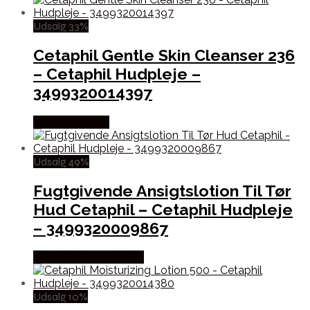
Udsalg 33%
Cetaphil Gentle Skin Cleanser 236
– Cetaphil Hudpleje –
3499320014397
Købes hos Med
Udsalg 49%
Fugtgivende Ansigtslotion Til Tør
Hud Cetaphil – Cetaphil Hudpleje
– 3499320009867
Købes hos Boligcenter
Udsalg 10%