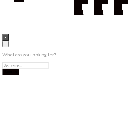
Købes
Købes
Købes
hos
hos
hos
Med
Med
Med
×
×
What are you looking for?