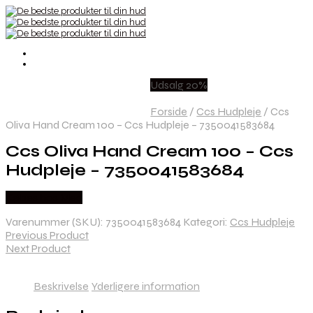
Udsalg 20%
Forside
/
Ccs Hudpleje
/
Ccs
Oliva Hand Cream 100 – Ccs Hudpleje – 7350041583684
Ccs Oliva Hand Cream 100 – Ccs
Hudpleje – 7350041583684
Købes hos Med
Varenummer (SKU):
7350041583684
Kategori:
Ccs Hudpleje
Previous Product
Next Product
Beskrivelse
Yderligere information