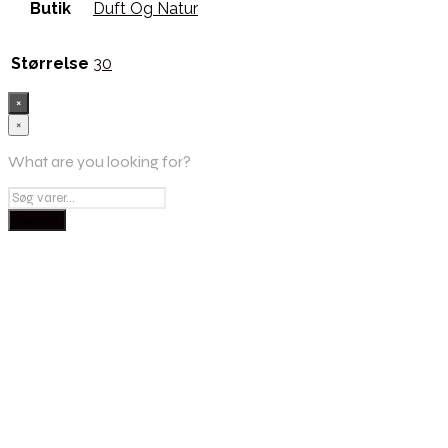
Butik
Duft Og Natur
Størrelse
30
×
×
What are you looking for?