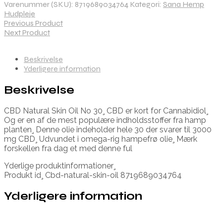
Varenummer (SKU):
8719689034764
Kategori:
Sana Hemp
Hudpleje
Previous Product
Next Product
Beskrivelse
Yderligere information
Beskrivelse
CBD Natural Skin Oil No 30¸ CBD er kort for Cannabidiol¸
Og er en af de mest populære indholdsstoffer fra hamp
planten¸ Denne olie indeholder hele 30 der svarer til 3000
mg CBD¸ Udvundet i omega-rig hampefrø olie¸ Mærk
forskellen fra dag et med denne ful
Yderlige produktinformationer¸
Produkt id¸ Cbd-natural-skin-oil 8719689034764
Yderligere information