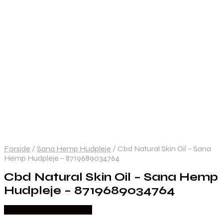
Forside
/
Sana Hemp Hudpleje
/
Cbd Natural Skin Oil – Sana
Hemp Hudpleje – 8719689034764
Cbd Natural Skin Oil – Sana Hemp
Hudpleje – 8719689034764
Købes hos Duft Og Natur