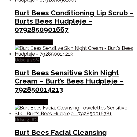
Burt Bees Conditioning Lip Scrub –
Burts Bees Hudpleje –
0792850901667
Købes hos Gucca
Udsalg 20%
Burt Bees Sensitive Skin Night
Cream – Burt’s Bees Hudpleje –
792850014213
Købes hos Med
Udsalg 18%
Burt Bees Facial Cleansing