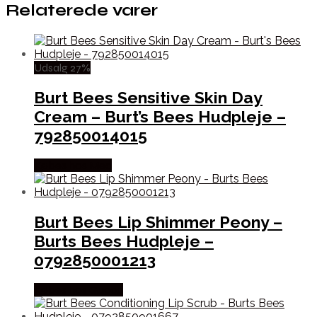
Relaterede varer
Udsalg 27%
Burt Bees Sensitive Skin Day
Cream – Burt’s Bees Hudpleje –
792850014015
Købes hos Med
Burt Bees Lip Shimmer Peony –
Burts Bees Hudpleje –
0792850001213
Købes hos Gucca