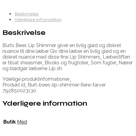
Beskrivelse
Yderligere information
Beskrivelse
Burts Bees Lip Shimmer giver en livlig glød og diskret
nuance til dine læber Giv dine læber en livlig glød og en
diskret nuance med disse fine Lip Shimmers¸ Læbestiften
er tilsat sheasmør¸ Bivoks og frugtolier¸ Som fugter¸ Nærer
og blødgør læberne Lip sh
Yderlige produktinformationer¸
Produkt id¸ Burt-bees-lip-shimmer-flere-farver
792850023130
Yderligere information
Butik
Med