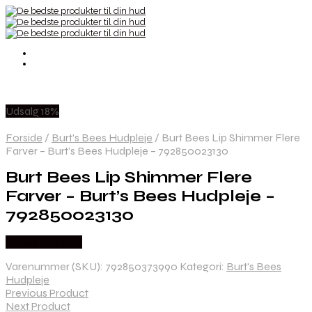
Udsalg 18%
Forside
/
Burt's Bees Hudpleje
/
Burt Bees Lip Shimmer Flere
Farver – Burt’s Bees Hudpleje – 792850023130
Burt Bees Lip Shimmer Flere
Farver – Burt’s Bees Hudpleje –
792850023130
Købes hos Med
Varenummer (SKU):
792850373990
Kategori:
Burt's Bees
Hudpleje
Previous Product
Next Product