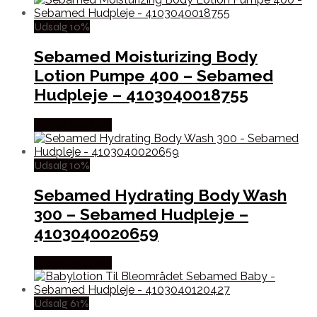
Udsalg 10%
Sebamed Moisturizing Body
Lotion Pumpe 400 – Sebamed
Hudpleje – 4103040018755
Købes hos Med
Udsalg 10%
Sebamed Hydrating Body Wash
300 – Sebamed Hudpleje –
4103040020659
Købes hos Med
Udsalg 61%