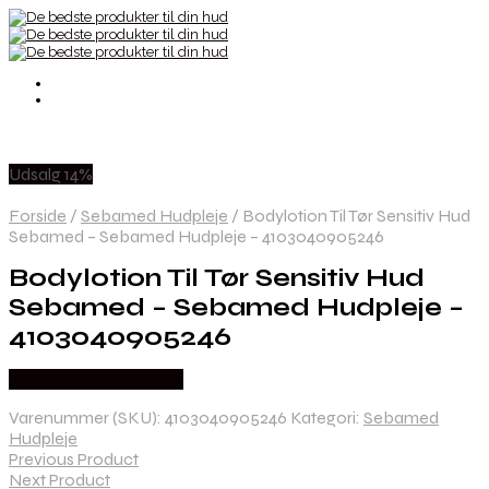
Udsalg 14%
Forside
/
Sebamed Hudpleje
/
Bodylotion Til Tør Sensitiv Hud
Sebamed – Sebamed Hudpleje – 4103040905246
Bodylotion Til Tør Sensitiv Hud
Sebamed – Sebamed Hudpleje –
4103040905246
Købes hos Boligcenter
Varenummer (SKU):
4103040905246
Kategori:
Sebamed
Hudpleje
Previous Product
Next Product