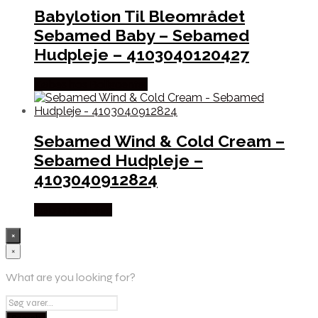
Babylotion Til Bleområdet
Sebamed Baby – Sebamed
Hudpleje – 4103040120427
Købes hos Boligcenter
Sebamed Wind & Cold Cream –
Sebamed Hudpleje –
4103040912824
Købes hos Med
×
×
What are you looking for?