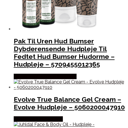
Pak Til Uren Hud Bumser
Dybderensende Hudpleje Til
Fedtet Hud Bumser Hudorme –
Hudpleje – 5709455012365
Købes hos Australian Bodycare
Evolve True Balance Gel Cream –
Evolve Hudpleje – 5060200047910
Købes hos Staybeautiful