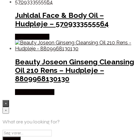
Juhldal Face & Body Oil –
Hudpleje – 5709333555564
Købes hos Med
Beauty Joseon Ginseng Cleansing
Oil 210 Rens – Hudpleje –
8809968130130
Købes hos Gucca
×
×
What are you looking for?