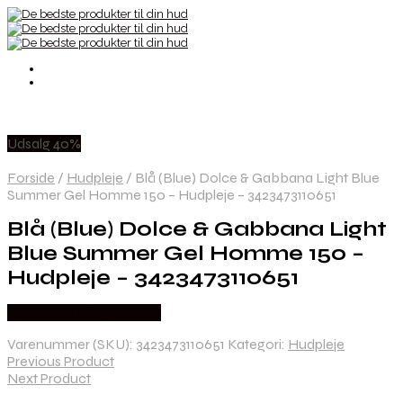
Udsalg 40%
Forside
/
Hudpleje
/
Blå (Blue) Dolce & Gabbana Light Blue
Summer Gel Homme 150 – Hudpleje – 3423473110651
Blå (Blue) Dolce & Gabbana Light
Blue Summer Gel Homme 150 –
Hudpleje – 3423473110651
Købes hos Billigparfume
Varenummer (SKU):
3423473110651
Kategori:
Hudpleje
Previous Product
Next Product