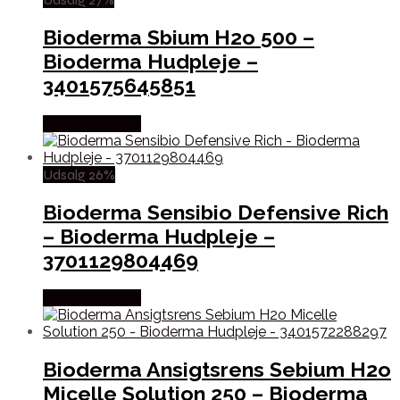
Bioderma Sbium H2o 500 –
Bioderma Hudpleje –
3401575645851
Købes hos Med
Udsalg 26%
Bioderma Sensibio Defensive Rich
– Bioderma Hudpleje –
3701129804469
Købes hos Med
Bioderma Ansigtsrens Sebium H2o
Micelle Solution 250 – Bioderma