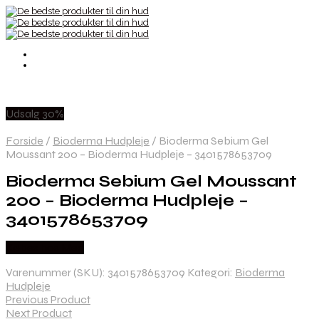
Udsalg 30%
Forside
/
Bioderma Hudpleje
/
Bioderma Sebium Gel
Moussant 200 – Bioderma Hudpleje – 3401578653709
Bioderma Sebium Gel Moussant
200 – Bioderma Hudpleje –
3401578653709
Købes hos Med
Varenummer (SKU):
3401578653709
Kategori:
Bioderma
Hudpleje
Previous Product
Next Product