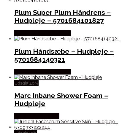
Plum Super Plum Håndrens –
Hudpleje – 5701684101827
Købes hos Specialbutikken
Plum Håndsæbe – Hudpleje –
5701684140321
Købes hos Specialbutikken
Udsalg 40%
Marc Inbane Shower Foam –
Hudpleje
Købes hos Mhudpleje
Udsalg 12%