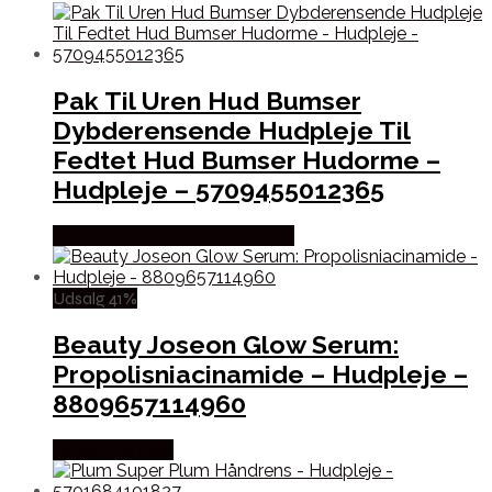
Pak Til Uren Hud Bumser
Dybderensende Hudpleje Til
Fedtet Hud Bumser Hudorme –
Hudpleje – 5709455012365
Købes hos Australian Bodycare
Udsalg 41%
Beauty Joseon Glow Serum:
Propolisniacinamide – Hudpleje –
8809657114960
Købes hos Med