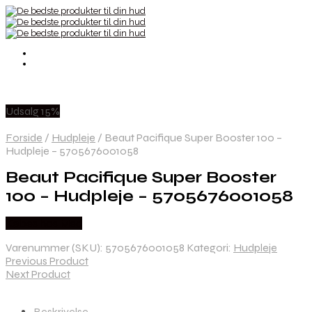
Udsalg 15%
Forside
/
Hudpleje
/
Beaut Pacifique Super Booster 100 –
Hudpleje – 5705676001058
Beaut Pacifique Super Booster
100 – Hudpleje – 5705676001058
Købes hos Med
Varenummer (SKU):
5705676001058
Kategori:
Hudpleje
Previous Product
Next Product
Beskrivelse