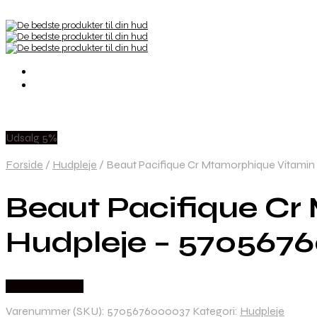
Udsalg 5%
Forside
/
Hudpleje
/
Beaut Pacifique Cr Mtamorphique Vitami
Beaut Pacifique Cr
Hudpleje – 570567
Købes hos Med
Varenummer (SKU):
5705676000037
Kategori:
Hudpleje