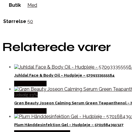
Butik
Med
Størrelse
50
Relaterede varer
Juhldal Face & Body Oil – Hudpleje – 5709333555564
Købes hos Med
Udsalg 23%
Grøn Beauty Joseon Calming Serum Green Teapanthenol – 
Købes hos Med
Plum Hånddesinfektion Gel – Hudpleje – 5701684391327