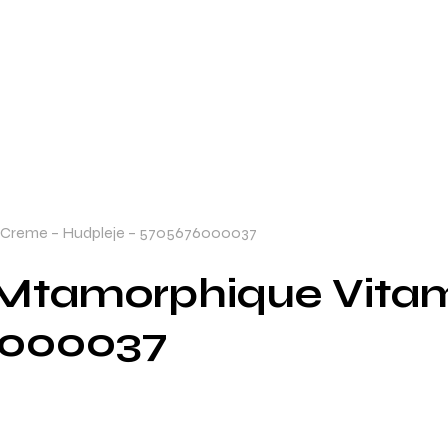
n Creme – Hudpleje – 5705676000037
 Mtamorphique Vita
6000037