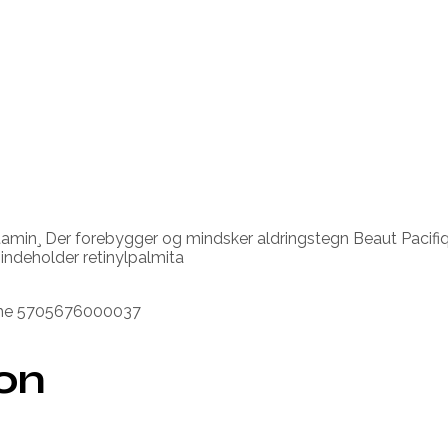
amin¸ Der forebygger og mindsker aldringstegn Beaut Paci
ndeholder retinylpalmita
reme 5705676000037
ion