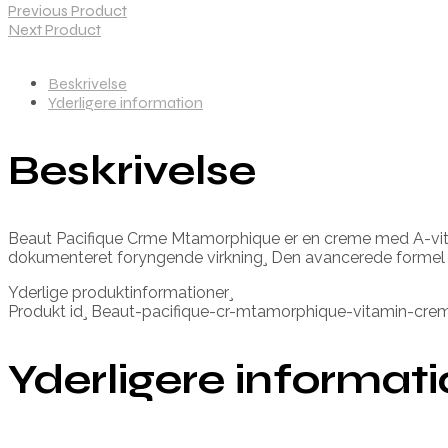
Previous Product
Next Product
Beskrivelse
Yderligere information
Beskrivelse
Beaut Pacifique Crme Mtamorphique er en creme med A-vit
dokumenteret foryngende virkning¸ Den avancerede formel i
Yderlige produktinformationer¸
Produkt id¸ Beaut-pacifique-cr-mtamorphique-vitamin-c
Yderligere informat