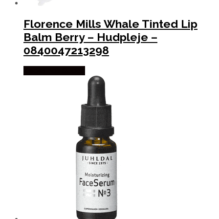
Florence Mills Whale Tinted Lip
Balm Berry – Hudpleje –
0840047213298
Købes hos Gucca