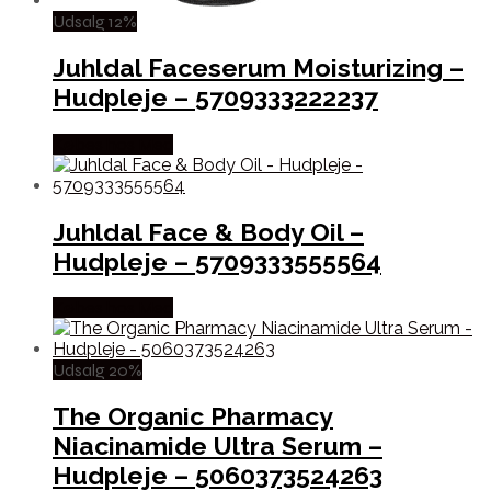
Udsalg 12%
Juhldal Faceserum Moisturizing –
Hudpleje – 5709333222237
Købes hos Med
Juhldal Face & Body Oil –
Hudpleje – 5709333555564
Købes hos Med
Udsalg 20%
The Organic Pharmacy
Niacinamide Ultra Serum –
Hudpleje – 5060373524263