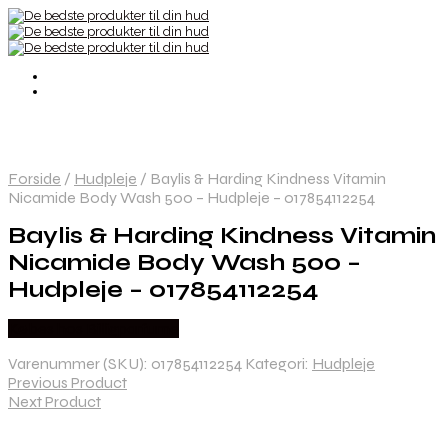
Forside
/
Hudpleje
/
Baylis & Harding Kindness Vitamin
Nicamide Body Wash 500 – Hudpleje – 017854112254
Baylis & Harding Kindness Vitamin
Nicamide Body Wash 500 –
Hudpleje – 017854112254
Købes hos Billigparfume
Varenummer (SKU):
017854112254
Kategori:
Hudpleje
Previous Product
Next Product