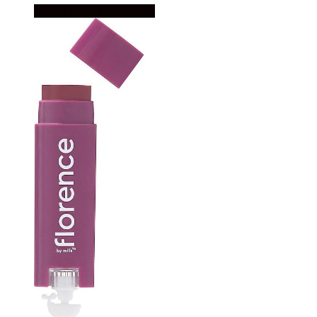
Købes hos Billigparfume