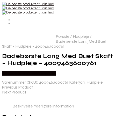
Forside
/
Hudpleje
/
Badebørste Lang Med Buet
Skaft – Hudpleje – 4009463600761
Badebørste Lang Med Buet Skaft
– Hudpleje – 4009463600761
Købes hos Ren-velvaereshop
Varenummer (SKU):
4009463600761
Kategori:
Hudpleje
Previous Product
Next Product
Beskrivelse
Yderligere information