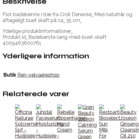
Beskrivelse
Flot badebørste i træ fra Croll Denecke¸ Med naturhår og
aftageligt buet skaft på ca¸ 35 cm¸
Yderlige produktinformationer¸
Produkt id¸ Badebørste-lang-med-buet-skaft
4009463600761
Yderligere information
Butik
Ren-velvaereshop
Relaterede varer