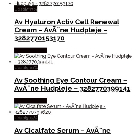
Udsalg 17%
Av Hyaluron Activ Cell Renewal
Cream – AvÃ¨ne Hudpleje –
3282770153170
Købes hos Med
Udsalg 10%
Av Soothing Eye Contour Cream –
AvÃ¨ne Hudpleje – 3282770399141
Købes hos Med
Udsalg 15%
Av Cicalfate Serum – AvÃ¨ne