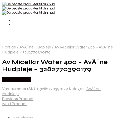
Forside
/
AvÃ¨ne Hudpleje
/
Av Micellar Water 400 – AvÃ¨ne
Hudpleje – 3282770390179
Av Micellar Water 400 – AvÃ¨ne
Hudpleje – 3282770390179
Købes hos Med
Varenummer (SKU):
3282770390179
Kategori:
AvÃ¨ne
Hudpleje
Previous Product
Next Product
Beskrivelse