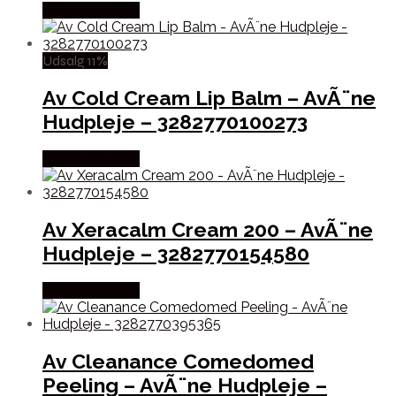
Købes hos Med
Udsalg 11%
Av Cold Cream Lip Balm – AvÃ¨ne
Hudpleje – 3282770100273
Købes hos Med
Av Xeracalm Cream 200 – AvÃ¨ne
Hudpleje – 3282770154580
Købes hos Med
Av Cleanance Comedomed
Peeling – AvÃ¨ne Hudpleje –