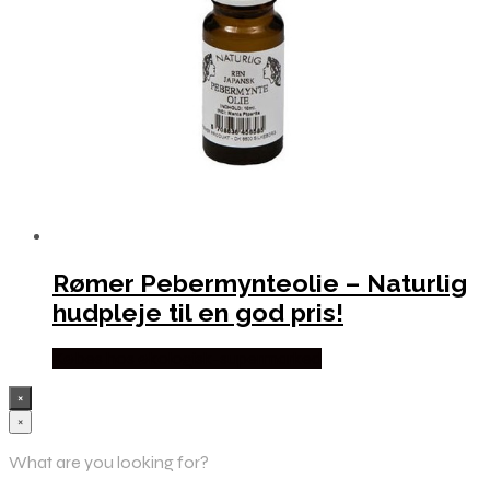
Rømer Pebermynteolie – Naturlig
hudpleje til en god pris!
Købes hos økologisk-supermarked
×
×
What are you looking for?