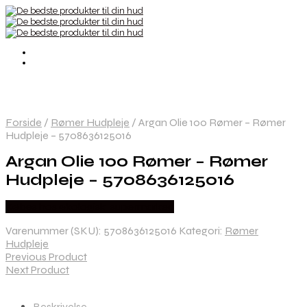
Forside
/
Rømer Hudpleje
/
Argan Olie 100 Rømer – Rømer
Hudpleje – 5708636125016
Argan Olie 100 Rømer – Rømer
Hudpleje – 5708636125016
Købes hos økologisk-supermarked
Varenummer (SKU):
5708636125016
Kategori:
Rømer
Hudpleje
Previous Product
Next Product
Beskrivelse