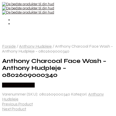
Forside
/
Anthony Hudpleje
/
Anthony Charcoal Face Wash –
Anthony Hudpleje – 0802609000340
Anthony Charcoal Face Wash –
Anthony Hudpleje –
0802609000340
Købes hos Gucca
Varenummer (SKU):
0802609000340
Kategori:
Anthony
Hudpleje
Previous Product
Next Product