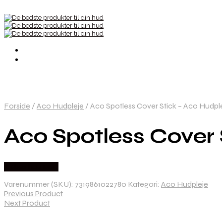
Forside
/
Aco Hudpleje
/
Aco Spotless Cover Stick – Aco Hudpl
Aco Spotless Cover 
Købes hos Med
Varenummer (SKU):
7319861022780
Kategori:
Aco Hudpleje
Previous Product
Next Product