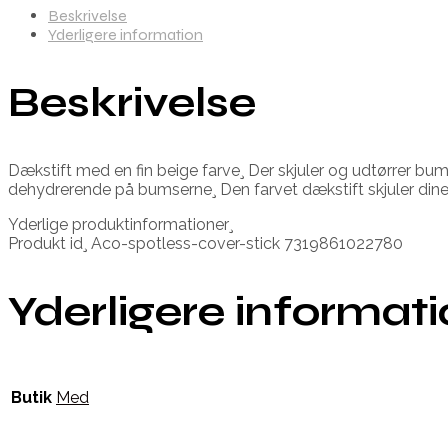
Beskrivelse
Yderligere information
Beskrivelse
Dækstift med en fin beige farve¸ Der skjuler og udtørrer bu
dehydrerende på bumserne¸ Den farvet dækstift skjuler din
Yderlige produktinformationer¸
Produkt id¸ Aco-spotless-cover-stick 7319861022780
Yderligere informat
Butik
Med