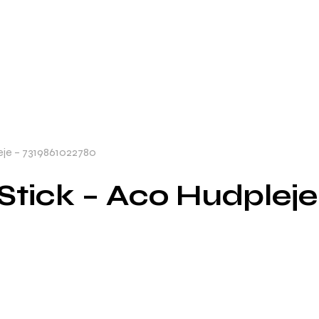
eje – 7319861022780
Stick – Aco Hudplej